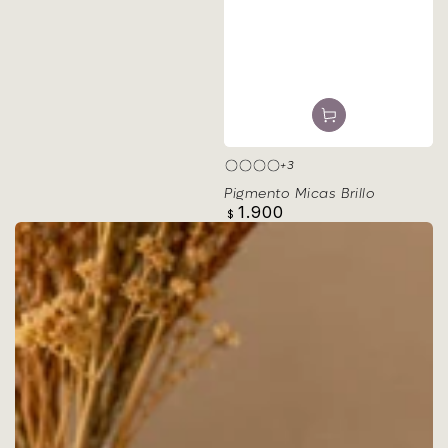
+3
BLANCO
DORADO
NARANJA
ROSA
Pigmento Micas Brillo
1.900
Precio
$
regular