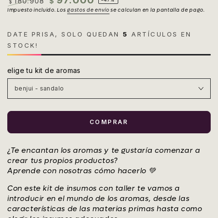
97.000
180.908
$
$
Precio
Impuesto incluido. Los
Precio
gastos de envío
se calculan en la pantalla de pago.
regular
de
venta
DATE PRISA, SOLO QUEDAN
5
ARTÍCULOS EN
STOCK!
elige tu kit de aromas
COMPRAR
¿Te encantan los aromas y te gustaría comenzar a
crear tus propios productos?
Aprende con nosotras cómo hacerlo 💚
Con este kit de insumos con taller te vamos a
introducir en el mundo de los aromas, desde las
características de las materias primas hasta como