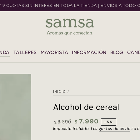
 Y 9 CUOTAS SIN INTERÉS EN TODA LA TIENDA | ENVIOS A TODO 
L CONTENIDO
ENDA
TALLERES
MAYORISTA
INFORMACIÓN
BLOG
CAND
INICIO
/
Alcohol de cereal
7.990
8.390
$
–5%
$
Precio
Precio
Impuesto incluido. Los
gastos de envío
se c
regular
de