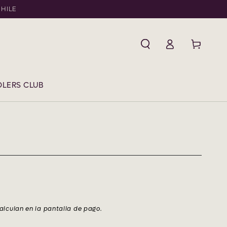
CHILE
Iniciar
Carrito
sesión
LERS CLUB
alculan en la pantalla de pago.