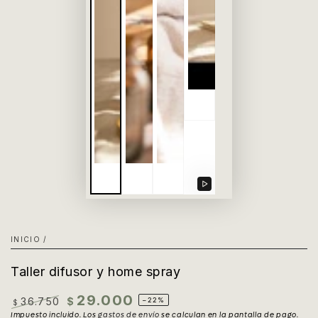
Reproducir
video
INICIO
/
Taller difusor y home spray
29.000
36.750
$
–22%
$
Precio
Impuesto incluido. Los
Precio
gastos de envío
se calculan en la pantalla de pago.