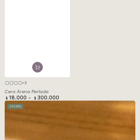
+3
Azul
Negro
Rosa
Blanco
Cera Arena Perlada
18.000
300.000
Precio
$
$
regular
OFERTA