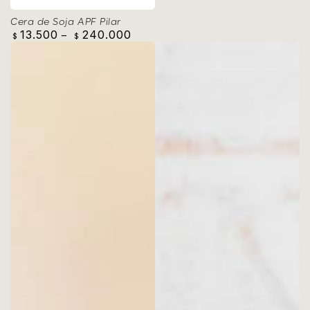
Cera de Soja APF Pilar
13.500
240.000
Precio
$
$
regular