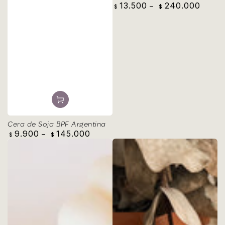
13.500
240.000
Precio
$
$
regular
Cera de Soja BPF Argentina
9.900
145.000
Precio
$
$
regular