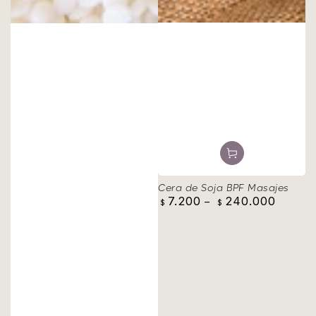
Cera de Soja BPF Masajes
7.200
240.000
Precio
$
$
regular