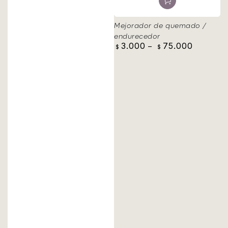
Mejorador de quemado /
endurecedor
3.000
75.000
Precio
$
$
regular