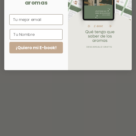
aromas
¡Quiero mi E-book!