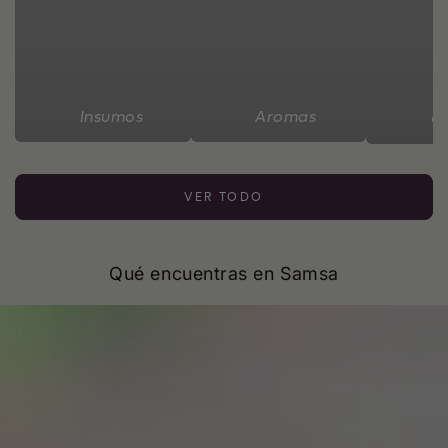
Insumos
Aromas
C
VER TODO
Qué encuentras en Samsa