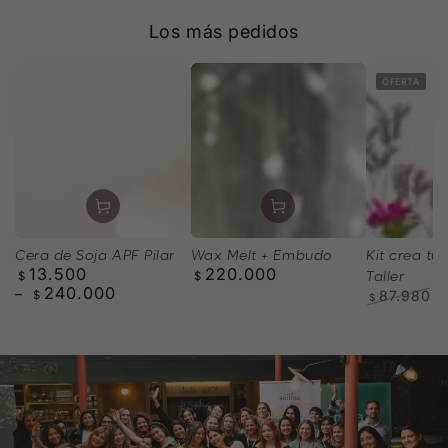
Los más pedidos
OFERTA
Wax Melt + Embudo
Cera de Soja APF Pilar
Kit crea tus
220.000
13.500
Precio
Precio
Taller
$
$
240.000
regular
regular
87.980
$
$
Precio
P
regular
d
v