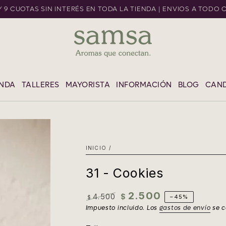
 Y 9 CUOTAS SIN INTERÉS EN TODA LA TIENDA | ENVIOS A TODO 
L CONTENIDO
ENDA
TALLERES
MAYORISTA
INFORMACIÓN
BLOG
CAND
INICIO
/
31 - Cookies
2.500
4.500
$
–45%
$
Precio
Precio
Impuesto incluido. Los
gastos de envío
se c
regular
de