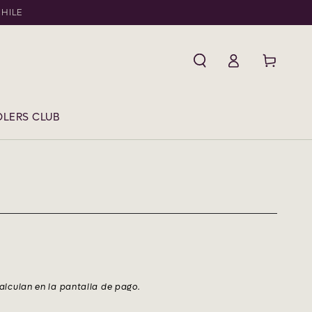
CHILE
Iniciar
Carrito
sesión
LERS CLUB
alculan en la pantalla de pago.