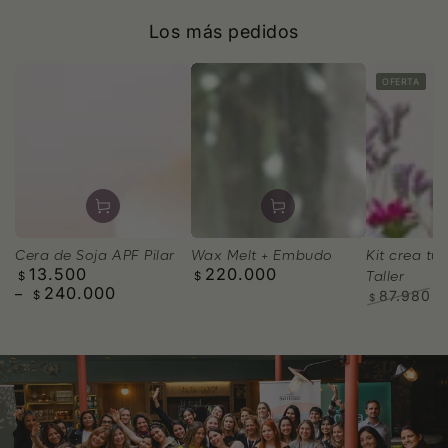
Los más pedidos
OFERTA
Wax Melt + Embudo
Cera de Soja APF Pilar
Kit crea tus
220.000
13.500
Precio
Precio
Taller
$
$
240.000
regular
regular
87.980
$
$
Precio
P
regular
d
v