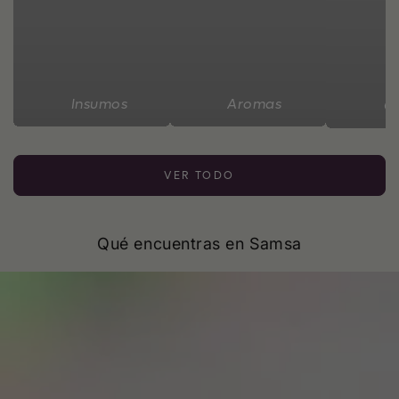
Insumos
Aromas
C
VER TODO
Qué encuentras en Samsa