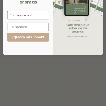
aromas
¡Quiero mi E-book!