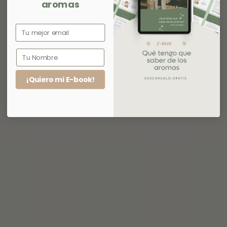
aromas
¡Quiero mi E-book!