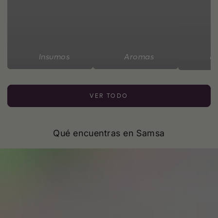
Insumos
Aromas
C
VER TODO
Qué encuentras en Samsa