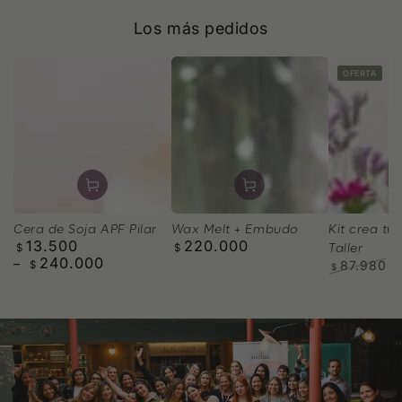
Los más pedidos
OFERTA
Wax Melt + Embudo
Cera de Soja APF Pilar
Kit crea tus
220.000
13.500
Precio
Precio
Taller
$
$
240.000
regular
regular
87.980
$
$
Precio
P
regular
d
v