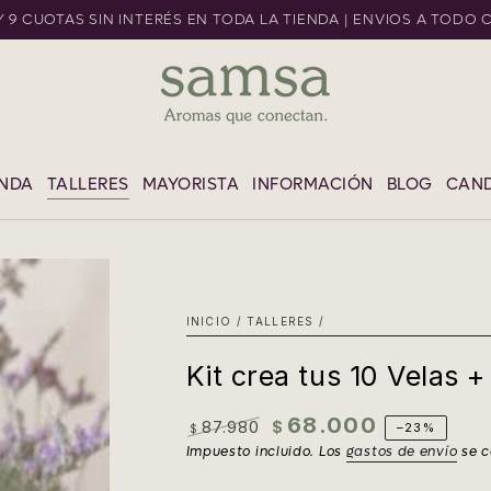
 Y 9 CUOTAS SIN INTERÉS EN TODA LA TIENDA | ENVIOS A TODO 
L CONTENIDO
ENDA
TALLERES
MAYORISTA
INFORMACIÓN
BLOG
CAND
INICIO
/
TALLERES
/
Kit crea tus 10 Velas +
68.000
87.980
$
–23%
$
Precio
Precio
Impuesto incluido. Los
gastos de envío
se c
regular
de