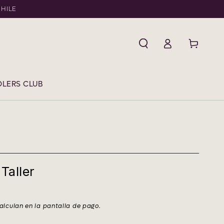
CHILE
Iniciar
Carrito
sesión
LERS CLUB
 Taller
alculan en la pantalla de pago.