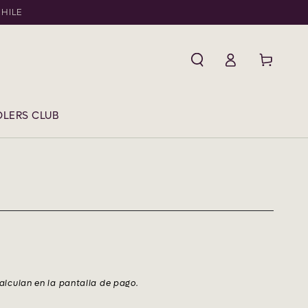
CHILE
Iniciar
Carrito
sesión
LERS CLUB
alculan en la pantalla de pago.