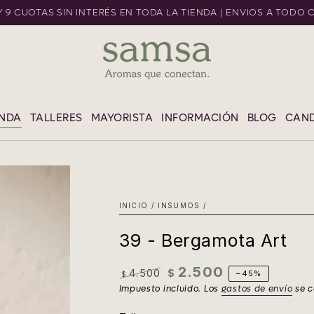
 Y 9 CUOTAS SIN INTERÉS EN TODA LA TIENDA | ENVIOS A TODO 
L CONTENIDO
ENDA
TALLERES
MAYORISTA
INFORMACIÓN
BLOG
CAND
INICIO
/
INSUMOS
/
39 - Bergamota Art
2.500
4.500
$
–45%
$
Precio
Precio
Impuesto incluido. Los
gastos de envío
se c
regular
de