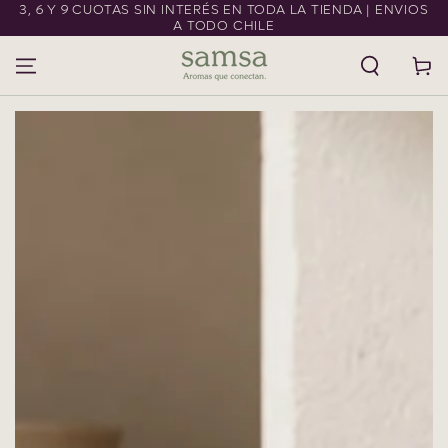
3, 6 Y 9 CUOTAS SIN INTERÉS EN TODA LA TIENDA | ENVIOS
IR AL CONTENIDO
A TODO CHILE
Carrito
IR A LA
INFORMACIÓN DEL
PRODUCTO