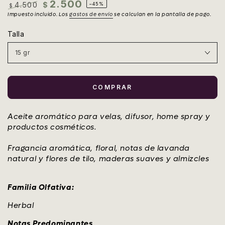
2.500
4.500
$
–45%
$
Precio
Impuesto incluido. Los
Precio
gastos de envío
se calculan en la pantalla de pago.
regular
de
Talla
venta
COMPRAR
Aceite aromático para velas, difusor, home spray y
productos cosméticos.
Fragancia aromática, floral, notas de lavanda
natural y flores de tilo, maderas suaves y almizcles
Familia Olfativa:
Herbal
Notas Predominantes