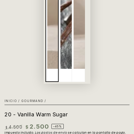
INICIO
/
GOURMAND
/
20 - Vanilla Warm Sugar
2.500
4.500
$
–45%
$
Precio
Impuesto incluido. Los
Precio
gastos de envío
se calculan en la pantalla de pago.