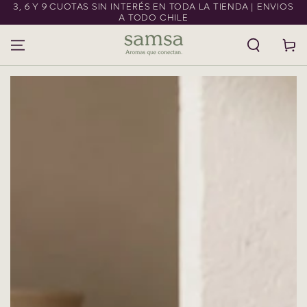
3, 6 Y 9 CUOTAS SIN INTERÉS EN TODA LA TIENDA | ENVIOS
IR AL CONTENIDO
A TODO CHILE
Carrito
IR A LA
INFORMACIÓN DEL
PRODUCTO