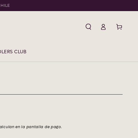
CHILE
Iniciar
Carrito
sesión
LERS CLUB
alculan en la pantalla de pago.