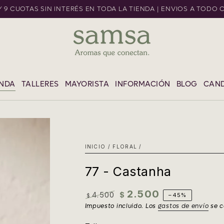
 Y 9 CUOTAS SIN INTERÉS EN TODA LA TIENDA | ENVIOS A TODO 
L CONTENIDO
ENDA
TALLERES
MAYORISTA
INFORMACIÓN
BLOG
CAND
INICIO
/
FLORAL
/
77 - Castanha
2.500
4.500
$
–45%
$
Precio
Precio
Impuesto incluido. Los
gastos de envío
se c
regular
de