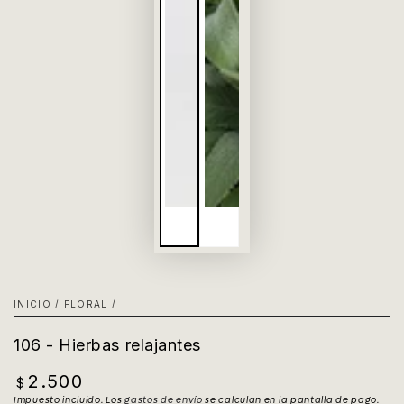
INICIO
/
FLORAL
/
106 - Hierbas relajantes
2.500
Precio
$
regular
Impuesto incluido. Los
gastos de envío
se calculan en la pantalla de pago.