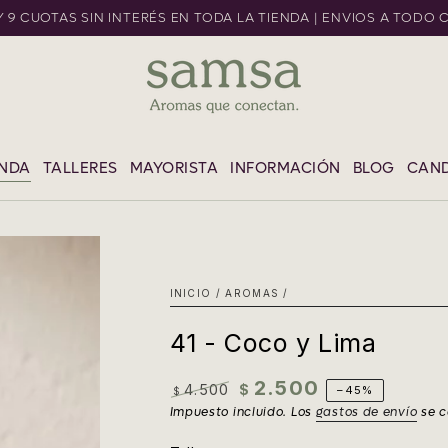
 Y 9 CUOTAS SIN INTERÉS EN TODA LA TIENDA | ENVIOS A TODO 
L CONTENIDO
ENDA
TALLERES
MAYORISTA
INFORMACIÓN
BLOG
CAND
INICIO
/
AROMAS
/
41 - Coco y Lima
2.500
4.500
$
–45%
$
Precio
Precio
Impuesto incluido. Los
gastos de envío
se c
regular
de