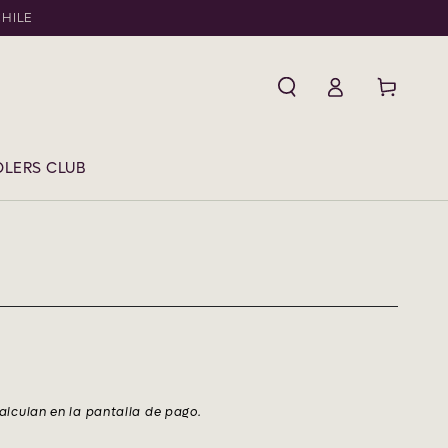
CHILE
Iniciar
Carrito
sesión
LERS CLUB
alculan en la pantalla de pago.