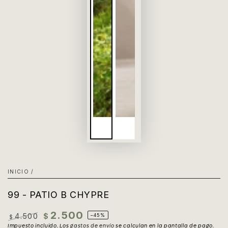
INICIO
/
99 - PATIO B CHYPRE
2.500
4.500
$
–45%
$
Precio
Impuesto incluido. Los
Precio
gastos de envío
se calculan en la pantalla de pago.