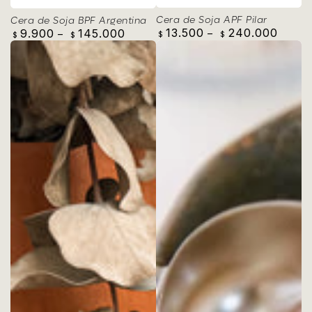
Cera de Soja APF Pilar
Cera de Soja BPF Argentina
13.500
240.000
9.900
145.000
Precio
Precio
$
$
$
$
regular
regular