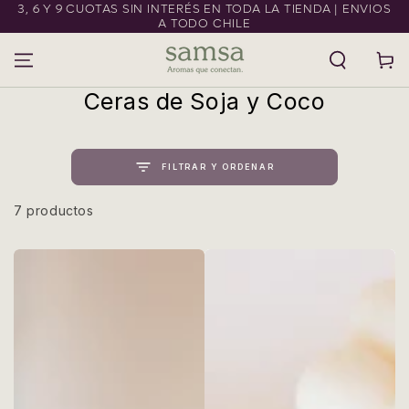
3, 6 Y 9 CUOTAS SIN INTERÉS EN TODA LA TIENDA | ENVIOS
IR AL CONTENIDO
A TODO CHILE
Carrito
Colección:
Ceras de Soja y Coco
FILTRAR Y ORDENAR
7 productos