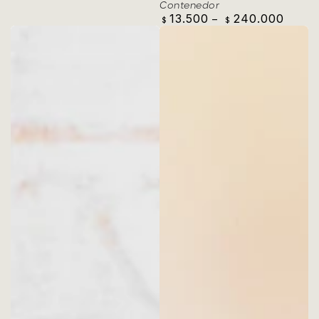
Contenedor
13.500
240.000
Precio
$
$
regular