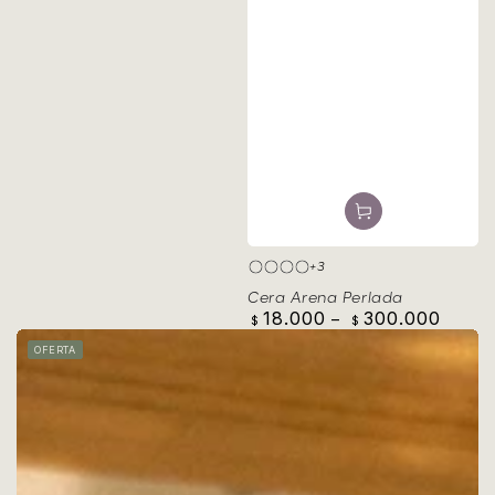
+3
Azul
Negro
Rosa
Blanco
Cera Arena Perlada
18.000
300.000
Precio
$
$
regular
OFERTA