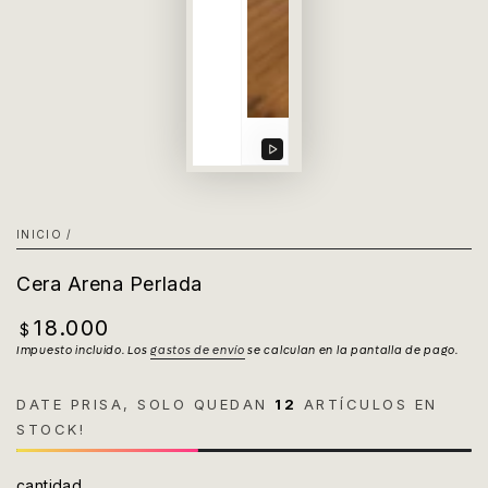
Reproducir
video
INICIO
/
Cera Arena Perlada
18.000
Precio
$
regular
Impuesto incluido. Los
gastos de envío
se calculan en la pantalla de pago.
DATE PRISA, SOLO QUEDAN
12
ARTÍCULOS EN
STOCK!
cantidad