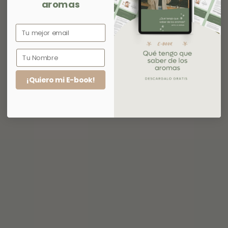
aromas
¡Quiero mi E-book!