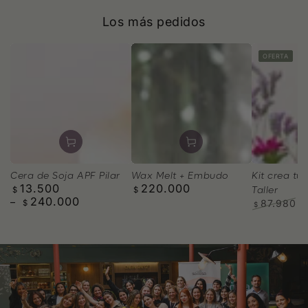
Los más pedidos
OFERTA
Wax Melt + Embudo
Cera de Soja APF Pilar
Kit crea tus
220.000
13.500
Precio
Precio
Taller
$
$
240.000
regular
regular
87.980
$
$
Precio
P
regular
d
v