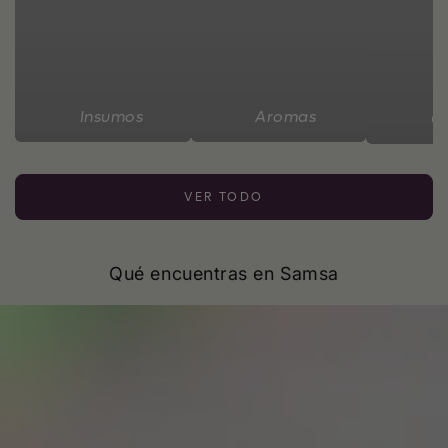
Insumos
Aromas
C
VER TODO
Qué encuentras en Samsa