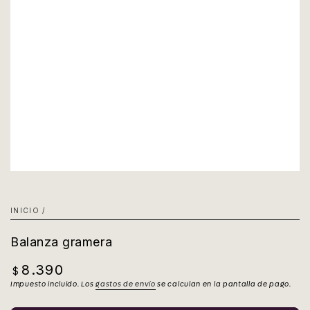
INICIO
/
Balanza gramera
8.390
Precio
$
regular
Impuesto incluido. Los
gastos de envío
se calculan en la pantalla de pago.