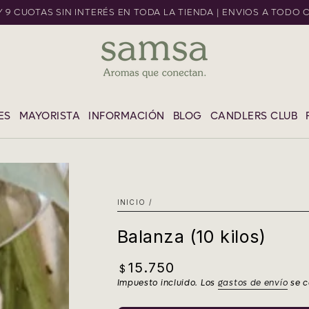
 Y 9 CUOTAS SIN INTERÉS EN TODA LA TIENDA | ENVIOS A TODO 
L CONTENIDO
ES
MAYORISTA
INFORMACIÓN
BLOG
CANDLERS CLUB
INICIO
/
Balanza (10 kilos)
15.750
Precio
$
regular
Impuesto incluido. Los
gastos de envío
se c