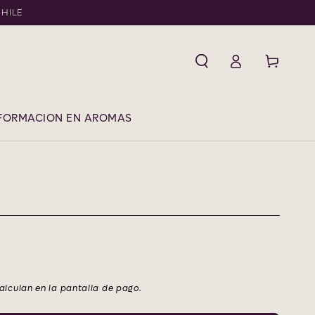
CHILE
Iniciar
Carrito
sesión
FORMACION EN AROMAS
alculan en la pantalla de pago.