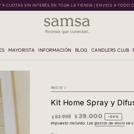
 Y 9 CUOTAS SIN INTERÉS EN TODA LA TIENDA | ENVIOS A TODO 
L CONTENIDO
ES
MAYORISTA
INFORMACIÓN
BLOG
CANDLERS CLUB
INICIO
/
Kit Home Spray y Difus
39.000
83.998
$
–54%
$
Precio
Precio
Impuesto incluido. Los
gastos de envío
se c
regular
de