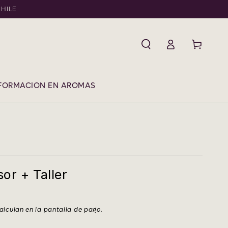
CHILE
Iniciar
Carrito
sesión
FORMACION EN AROMAS
or + Taller
alculan en la pantalla de pago.