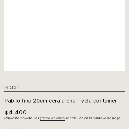
INICIO
/
Pabilo fino 20cm cera arena - vela container
4.400
Precio
$
regular
Impuesto incluido. Los
gastos de envío
se calculan en la pantalla de pago.