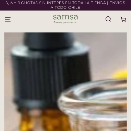
3, 6 Y 9 CUOTAS SIN INTERÉS EN TODA LA TIENDA | ENVIOS
IR AL CONTENIDO
A TODO CHILE
Carrito
IR A LA
INFORMACIÓN DEL
PRODUCTO