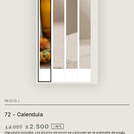
INICIO
/
72 - Calendula
2.500
4.000
$
–38%
$
Precio
Impuesto incluido. Los
Precio
gastos de envío
se calculan en la pantalla de pago.