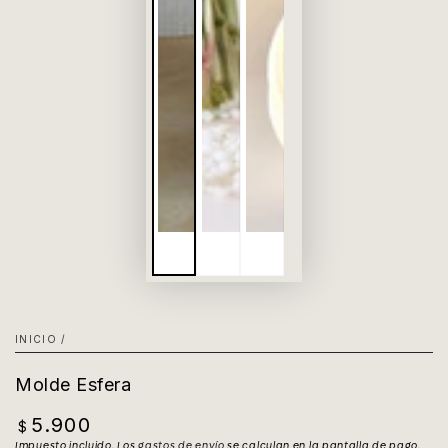
INICIO
/
Molde Esfera
5.900
Precio
$
regular
Impuesto incluido. Los
gastos de envío
se calculan en la pantalla de pago.