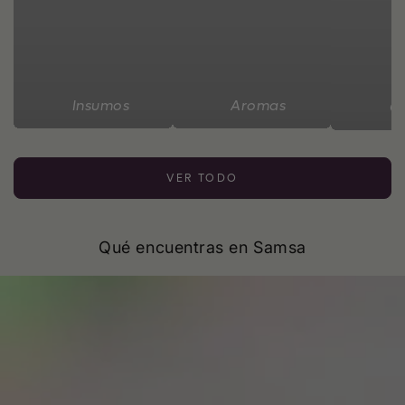
Insumos
Aromas
C
VER TODO
Qué encuentras en Samsa