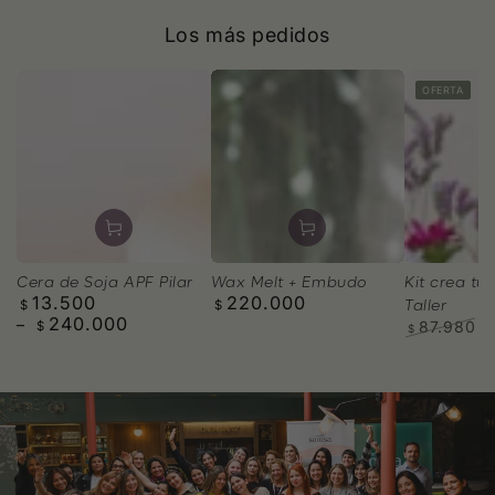
Los más pedidos
OFERTA
Wax Melt + Embudo
Cera de Soja APF Pilar
Kit crea tus
220.000
13.500
Precio
Precio
Taller
$
$
240.000
regular
regular
87.980
$
$
Precio
P
regular
d
v