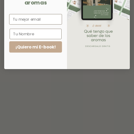
aromas
¡Quiero mi E-book!